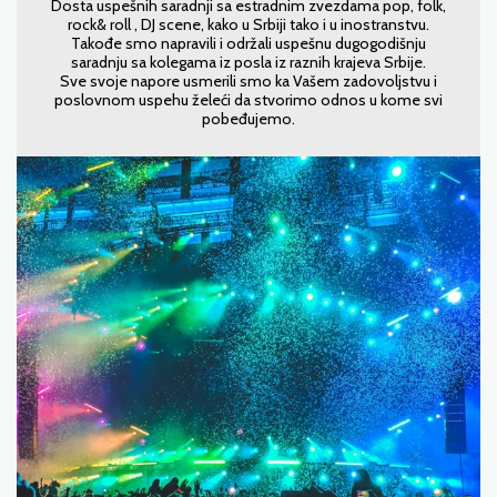
Dosta uspešnih saradnji sa estradnim zvezdama pop, folk,
rock& roll , DJ scene, kako u Srbiji tako i u inostranstvu.
Takođe smo napravili i održali uspešnu dugogodišnju
saradnju sa kolegama iz posla iz raznih krajeva Srbije.
Sve svoje napore usmerili smo ka Vašem zadovoljstvu i
poslovnom uspehu želeći da stvorimo odnos u kome svi
pobeđujemo.