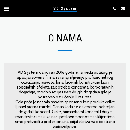
VD System
O NAMA
VD System osnovan 2016 godine, između ostalog, je
specijalizovana firma za iznajmljivanje profesionalnog
ozvučenja, rasvete, bina, krovnih konstrukcija kao i
specijalnih efekata za potrebe koncerata, korporativnih
događaja, modnih revija i svih drugih događaja gde je
potrebno ozvučenje ili rasveta.
Cela priča je nastala sasvim spontano kao produkt velike
ljubavi prema muzici. Danas kada se osvrnemo nebrojani
događaji, koncerti, žurke, humanitarni koncerti i druge
manifestacije su iza nas, poslovne odnose sa klijentima
smo pretvorili u profesionalna prijateljstva na obostrano
zadovoljstvo.